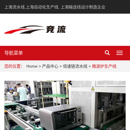
上海流水线,上海自动化生产线, 上海输送线设计制造企业
导航菜单
Toggl
navig
您的位置：
Home
>
产品中心
>
倍速链流水线
>
微波炉生产线